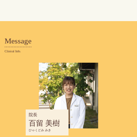
Message
Clinical Info.
院長
百留 美樹
ひゃくどみ みき