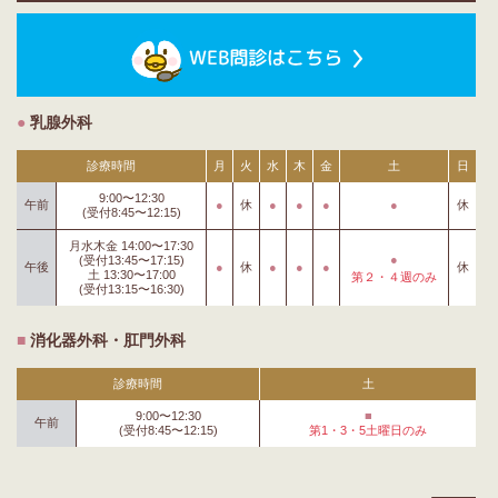
●
乳腺外科
診療時間
月
火
水
木
金
土
日
9:00〜12:30
午前
●
休
●
●
●
●
休
(受付8:45〜12:15)
月水木金
14:00〜17:30
●
(受付13:45〜17:15)
午後
●
休
●
●
●
休
土
13:30〜17:00
第２・４週のみ
(受付13:15〜16:30)
■
消化器外科・肛門外科
診療時間
土
9:00〜12:30
■
午前
(受付8:45〜12:15)
第1・3・5土曜日のみ