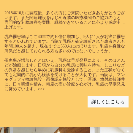
2018年10月に開院後、多くの方にご来院いただきありがとうござ
います。また関連施設をはじめ近隣の医療機関のご協力のもと、
専門的な乳腺診療を実践、継続できていることに心より感謝申し
上げます。
乳癌罹患率はここ40年で約10倍に増加し、9人に1人が乳癌に罹患
するといわれています。当院で乳癌と確定診断された患者さんも
年間100人を超え、現在までに550人にのぼります。乳癌を身近な
病気だと感じておられる方も多いのではないでしょうか。
罹患率が増加したとはいえ、乳癌は早期発見により、そのほとん
どが治癒します。日頃から自分の乳房に興味を持ち、しこりなど
の異常を感じたら早めに乳腺科を受診すること、また症状がなく
ても定期的に乳がん検診を受けることが大切です。当院は、マン
モグラフィ検診施設・画像認定施設として、医師、放射線技師共
に、日々研鑽を積み、精度の高い診療を心がけ、乳癌の早期発見
に努めています。>>>
詳しくはこちら